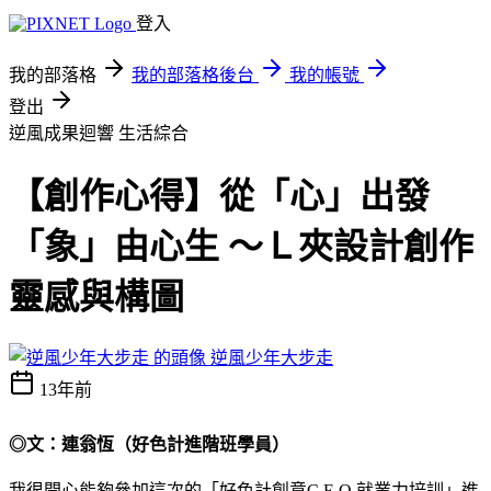
登入
我的部落格
我的部落格後台
我的帳號
登出
逆風成果迴響
生活綜合
【創作心得】從「心」出發
「象」由心生 ～Ｌ夾設計創作
靈感與構圖
逆風少年大步走
13年前
◎文：連翁恆（好色計進階班學員）
我很開心能夠參加這次的「好色計創意
C.E.O.
就業力培訓」進