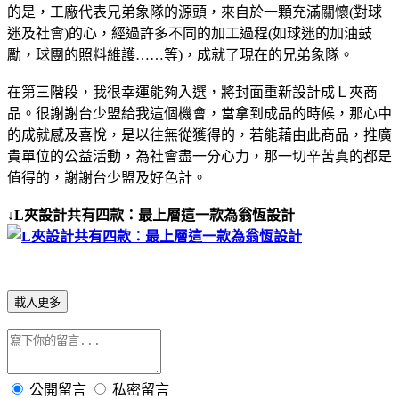
的是，工廠代表兄弟象隊的源頭，來自於一顆充滿關懷(對球
迷及社會)的心，經過許多不同的加工過程(如球迷的加油鼓
勵，球團的照料維護……等)，成就了現在的兄弟象隊。
在第三階段，我很幸運能夠入選，將封面重新設計成Ｌ夾商
品。很謝謝台少盟給我這個機會，當拿到成品的時候，那心中
的成就感及喜悅，是以往無從獲得的，若能藉由此商品，推廣
貴單位的公益活動，為社會盡一分心力，那一切辛苦真的都是
值得的，謝謝台少盟及好色計。
↓L夾設計共有四款：最上層這一款為翁恆設計
載入更多
公開留言
私密留言