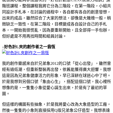
階班課程，整個課程我將它分為三階段，在第一階段，小組共
同設計手札本，在討論的過程中，各自都有各自的創意發想，
出來的成品，雖然綜合了大家的想法，卻像是大雜燴一般，稍
微缺乏一致性。在第二階段，目標變成各自設計自己的手札
本，一開始我很慌亂，因為要重新開始，且全部得一手包辦，
但好處是不用再找時間和組員討論。
↓好色計L夾的創作者之一翁恆
我的創作靈感來自於兄弟象
2012
的口號「從心出發」，雖然曾
經有過低潮，但重新整裝再出發，依舊能獲得廣大迴響，我想
這是因為兄弟象健康活力的形象，早已深耕在球迷心中了吧。
於是我想到另個口號「象由心生」，搭配這個口號，我心裡所
想像的是，一隻隻小象從愛心誕生出來，於是有了最初的草
圖。
但這樣的構圖有些抽象，於是我將愛心改為大象造型的工廠，
然後一隻隻的小象則直接採用Q版兄弟象公仔造型，我想表達