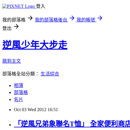
登入
我的部落格
我的部落格後台
我的帳號
登出
逆風少年大步走
跳到主文
部落格全站分類：
生活綜合
相簿
部落格
名片
Oct
03
Wed
2012
16:51
「逆風兄弟象聯名T恤」 全家便利商店Fam