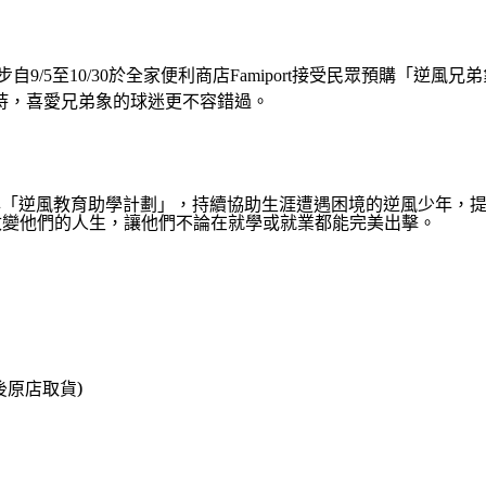
步自9/5至10/30於全家便利商店Famiport接受民眾預購「
持，喜愛兄弟象的球迷更不容錯過。
與「逆風教育助學計劃」，持續協助生涯遭遇困境的逆風少年，
改變他們的人生，讓他們不論在就學或就業都能完美出擊。
後原店取貨)