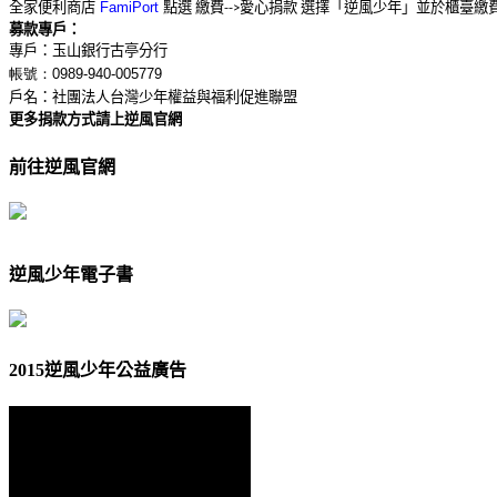
全家便利商店
點選
繳費
愛心捐款
選擇「逆風少年」並於櫃臺繳
FamiPort
-->
募款專戶：
專戶：玉山銀行古亭分行
帳號：0989-940-005779
戶名：社團法人台灣少年權益與福利促進聯盟
更多捐款方式請上逆風官網
前往逆風官網
逆風少年電子書
2015逆風少年公益廣告