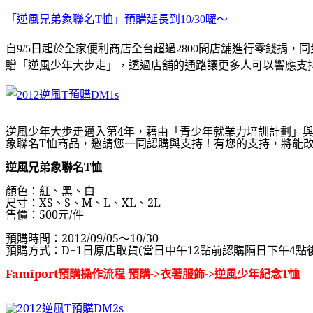
「逆風兄弟象聯名T恤」預購延長到10/30囉～
自9/5日起於全家便利商店全台超過2800間店舖進行零錢捐，同
贈「逆風少年大步走」，透過店舖的通路讓更多人可以響應支
逆風少年大步走邁入第4年，
藉由「青少年就業力培訓計劃」
象聯名T恤商品，邀請您一同認購與支持！
有您的支持，將能
逆風兄弟象聯名T恤
顏色：紅、黑、白
尺寸：XS、S、M、L、XL、2L
售價：500元/件
預購時間：2012/09/05～10/30
預購方式：D+1日原店取貨(當日中午12點前認購隔日下午4點
Famiport預購操作流程 預購->衣著服飾->逆風少年紀念T恤