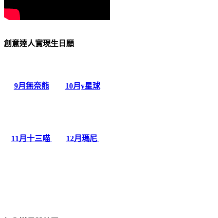
創意達人實現生日願
9月無奈熊
10月y星球
11月十三喵
12月瑪尼