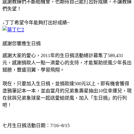
感謝教練們不斷給機會，也期待自己能打出好成績，不讓教練
們失望！
↓丁丁希望今年能夠打出好成績~
感謝您響應生日捐
感謝大家的愛心，
年的生日捐活動總計募集了
2011
589,431
元，感謝捐款人一點一滴愛心的支持，才能幫助逆風少年長出
翅膀，豐盛羽翼、學習飛翔。
現在，只要加入生日捐，並捐款達
元以上，即有機會獲得
500
塗鴉筆記本一本，並由當月的兄弟象壽星抽出
位幸運兒，現
10
在就與兄弟象球星一起送愛給逆風，加入「生日捐」的行列
吧！
七月生日捐活動日期：
7/16~8/15