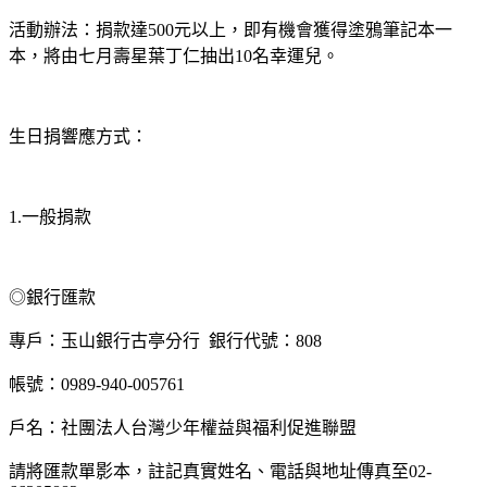
活動辦法：捐款達
元以上，即有機會獲得塗鴉筆記本一
500
本，將由七月壽星葉丁仁抽出
名幸運兒。
10
生日捐響應方式：
一般捐款
1.
◎銀行匯款
專戶：玉山銀行古亭分行
銀行代號：
808
帳號：
0989-940-005761
戶名：社團法人台灣少年權益與福利促進聯盟
請將匯款單影本，註記真實姓名、電話與地址傳真至
02-