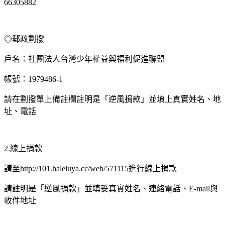
66305882
◎郵政劃撥
戶名：社團法人台灣少年權益與福利促進聯盟
帳號：
1979486-1
請在劃撥單上備註欄註明是「逆風捐款」並填上真實姓名、地
址、電話
線上捐款
2.
請至
進行線上捐款
http://101.haleluya.cc/web/571115
請註明是「逆風捐款」並填妥真實姓名、連絡電話、
與
E-mail
收件地址