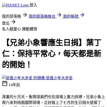
登入
我的部落格
我的部落格後台
我的帳號
登出
名人獻愛心
運動體育
【兄弟小象響應生日捐】葉丁
仁：保持平常心，每天都是新
的開始！
逆風少年大步走
14年前
溽暑的七月天
，
象隊球員們也在球場上奮力拼搏
，
兄弟小象上
周六來到桃園國際球場
，
正好碰上了七月的生日捐大使葉丁