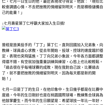
仁
，
七月一日生日的他
，
最近表現攻守得宜
，
他說
：「
現在比
較會調適心情
，
不去把挫敗的情緒留到明天
，
而是積極儲備自
己的能量
！」
↓七月壽星葉丁仁呼籲大家加入生日捐!
曾經是旅美投手的
「
丁丁
」
葉丁仁
，直到回國加入兄弟象，向
教練、球員虛心求教，從去年開始，投球、控球的速度趨於穩
定，表現也突飛猛進。丁丁向兄弟小象說，今年各方面都調整
得還不錯，有空就加強重量訓練與練習，心態上也比較輕鬆。
「過去很在乎每場球賽的成敗，現在我對自己說，比賽過去
了，就不要把挫敗的情緒留到明天，因為每天都是新的開
始！」
七月一日是丁丁的生日，在他印象中，生日幾乎都是在比賽中
度過，今年的生日剛好也是在桃園國際球場，教練集合球員為
他鼓掌慶生。而今年的生日願望是：希望球技一年比一年好，