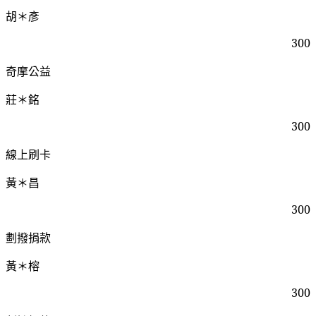
胡＊彥
300
奇摩公益
莊＊銘
300
線上刷卡
黃＊昌
300
劃撥捐款
黃＊榕
300