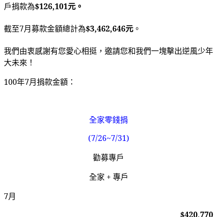
戶捐款為
$126,101元。
截至7月募款金額總計為
$3,462,646元
。
我們由衷感謝有您愛心相挺，邀請您和我們一塊擊出逆風少年
大未來！
100
年7月捐款金額：
全家零錢捐
(7/26~7/31)
勸募專戶
全家 + 專戶
7
月
$420,770