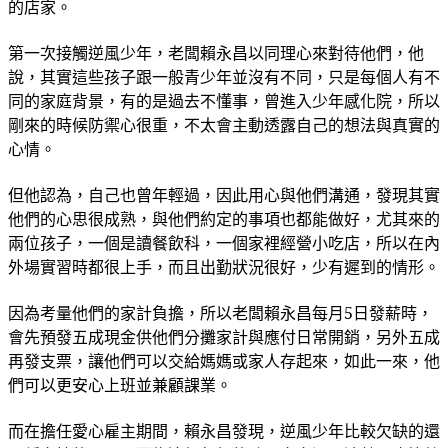
的店家。
第一次接觸逆風少年，老闆賴永昌以同理心來對待他們，他
說，其實這些孩子跟一般青少年並沒有不同，只是每個人有不
同的家庭背景，有的是過去不懂事，曾進入少年感化院，所以
剛來的時候防禦心很重，不太會主動透露自己的想法與真實的
心情。
但他認為，自己也曾年輕過，因此用心與他們溝通，發現其實
他們的心思很成熟，與他們約定的事項也都能做好，尤其來的
兩位孩子，一個是讀餐飲科，一個家裡經營小吃店，所以在內
外場實習時都很上手，而且出勤狀況很好，少有遲到的情形。
因為考量他們的家計負擔，所以老闆賴永昌每月5日發薪時，
會先預發五成現金供他們分攤家計與應付日常開銷，另外五成
再發支票，讓他們可以交給媽媽或家人存起來，如此一來，他
們可以更安心上班並兼顧課業。
而在擔任愛心雇主期間，賴永昌發現，逆風少年比較欠缺的還