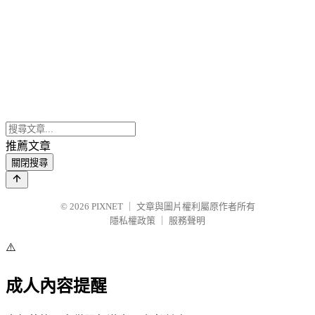
推薦文章
關閉搜尋
© 2026
PIXNET
｜
文章與圖片權利屬原作者所有
隱私權政策
｜
服務聲明
⚠️
成人內容提醒