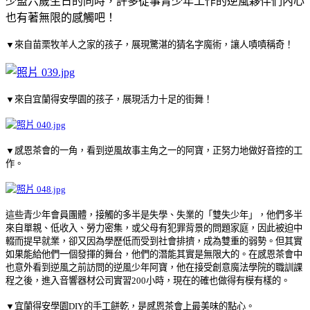
少盟六歲生日的同時，許多從事青少年工作的逆風夥伴們內心
也有著無限的感觸吧！
▼來自苗栗牧羊人之家的孩子，展現驚湛的猜名字魔術，讓人嘖嘖稱奇！
▼來自宜蘭得安學園的孩子，展現活力十足的街舞！
▼感恩茶會的一角，看到逆風故事主角之一的阿寶，正努力地做好音控的工
作。
這些青少年會員團體，接觸的多半是失學、失業的「雙失少年」，他們多半
來自單親、低收入、勞力密集，或父母有犯罪背景的問題家庭，因此被迫中
輟而提早就業，卻又因為學歷低而受到社會排擠，成為雙重的弱勢。但其實
如果能給他們一個發揮的舞台，他們的潛能其實是無限大的。在感恩茶會中
也意外看到逆風之前訪問的逆風少年阿寶，他在接受創意魔法學院的職訓課
程之後，進入音響器材公司實習200小時，現在的確也做得有模有樣的。
▼宜蘭得安學園DIY的手工餅乾，是感恩茶會上最美味的點心。