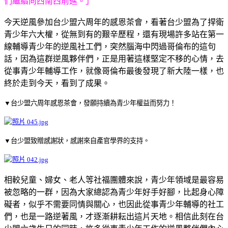
們繼續向西南西前進。」
今天逆風參加台少盟六周年的感恩茶會，看著台少盟為了捍衛
青少年六大權，從無到有的艱辛歷程，還有現場許多站在第一
線輔導青少年的逆風社工們，突然腦海中閃過哥倫布的這句
話，因為這群逆風夥伴們，正是用著這樣堅定不移的心情，去
從事青少年輔導工作，就像哥倫布最後發現了新大陸一樣，也
終於走到今天，看到了成果。
▼台少盟六周年感恩茶會，發願持續為青少年權益而努力！
▼台少盟致贈感謝狀，感謝來自產官學界的支持。
相較兒童、婦女、老人等社福團體來說，青少年領域是最容易
被忽略的一群，因為大家總認為青少年好手好腳，比起身心障
礙者，似乎不需要同情與關心，也因此從事青少年輔導的社工
們，也是一路逆著風，才逐漸耕耘出這片天地。相信此刻在台