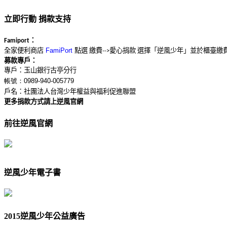
立即行動 捐款支持
：
Famiport
全家便利商店
點選
繳費
愛心捐款
選擇「逆風少年」並於櫃臺繳
FamiPort
-->
募款專戶：
專戶：玉山銀行古亭分行
帳號：0989-940-005779
戶名：社團法人台灣少年權益與福利促進聯盟
更多捐款方式請上逆風官網
前往逆風官網
逆風少年電子書
2015逆風少年公益廣告