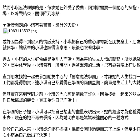
然而小琪無法理解的是，每次她在外受了委曲，回到家需要一個關心的擁抱
場，以冷戰結束，關係降到冰點。
▼活潑開朗的小琪有著畫畫、設計的天份。
或許因為得不到家人的情感支持，小琪把自己的重心都寄託在朋友身上，朋
就休學，讓落單的小琪也讀得沒意思，最後也跟著休學。
過去，小琪的人生好像總是為別人而活，因為害怕失去友情的聯繫，所以她
的。高中休學後，小琪曾有一段時間，過著混沌的生活，只有靠著晚上在快
直到朋友找她一起去參加勵友中心的「創意魔法學園」，才讓她的人生找到
工們都覺得讚賞，連小琪自己都覺得在學園的兩個星期，簡直是生活上的大
但其實在來到學園之前，小琪的內心可是猶豫了許久，因為找她一起來的朋
作自我挑戰的機會，真正為你自己而活！」
在學園的日子裡，小琪可以把自己想畫的盡量表現出來，她的繪畫才能也獲
出去，現在的她不再去爭辯，因為她明白那是媽媽表達關心的一種方式。
對於自己的未來，小琪或許還在搖擺，偶爾會因睡過頭而忘了上課，但至少
次小琪為自己做出了決定！