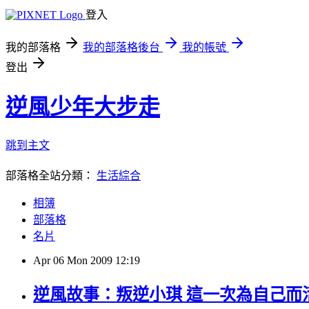
登入
我的部落格
我的部落格後台
我的帳號
登出
逆風少年大步走
跳到主文
部落格全站分類：
生活綜合
相簿
部落格
名片
Apr
06
Mon
2009
12:19
逆風故事：叛逆小琪 這一次為自己而