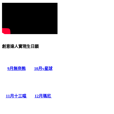
創意達人實現生日願
9月無奈熊
10月y星球
11月十三喵
12月瑪尼