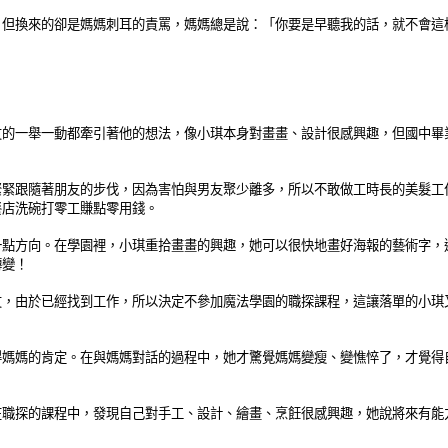
，但換來的卻是媽媽刺耳的責罵，媽媽總是說：「你要是早聽我的話，就不會這
友的一舉一動都牽引著他的想法，像小琪本身對畫畫、設計很感興趣，但國中畢
緊緊跟隨著朋友的步伐，因為害怕與男友聚少離多，所以不敢做工時長的美髮工
餐店洗碗打零工賺點零用錢。
一點方向。在學園裡，小琪重拾畫畫的興趣，她可以很快地畫好海報的藝術字，
轉變！
友，由於已經找到工作，所以決定不參加魔法學園的職探課程，這讓落單的小琪
得媽媽的肯定。在與媽媽對話的過程中，她才驚覺媽媽變瘦、變憔悴了，才覺得
在職探的課程中，發現自己對手工、設計、繪畫、烹飪很感興趣，她說將來有能