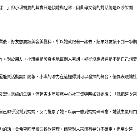
樣！」但小琪需要的其實只是傾聽與包容，因此母女倆的對話總是以吵架開
業後，好友想要讀美容美髮科，所以她就跟著一起去，結果好友讀不到一學期
作。對於朋友，小琪總是設身處地幫別人著想，卻從沒想過這是不是自己想要
還能幫活動設計簡報，小琪的潛力在這裡得到可以發揮的舞台，優異表現讓社
又盟生退縮的念頭，但延吉少年服務中心社工督導昭如對她說：「就把這次當
自己似乎沒幫到媽媽，反而拖累了她。以前一聽到媽媽碎碎念，她就生氣甩門
力的話，會希望回學校念餐飲管理，儘管對未來還有幾分不確定，但至少這一