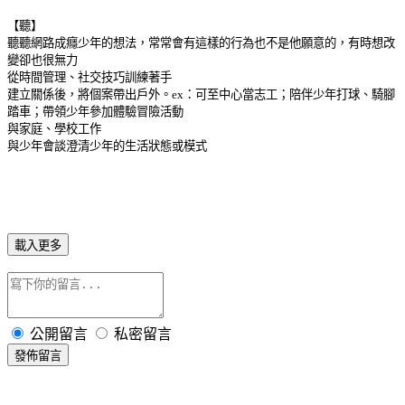
【聽】
聽聽網路成癮少年的想法，常常會有這樣的行為也不是他願意的，有時想改
變卻也很無力
從時間管理、社交技巧訓練著手
建立關係後，將個案帶出戶外。
ex
：可至中心當志工；陪伴少年打球、騎腳
踏車；帶領少年參加體驗冒險活動
與家庭、學校工作
與少年會談澄清少年的生活狀態或模式
載入更多
公開留言
私密留言
發佈留言