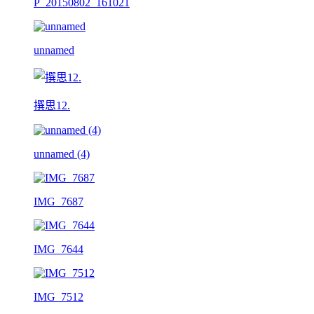
P_20150802_161021
unnamed
撰思12.
unnamed (4)
IMG_7687
IMG_7644
IMG_7512