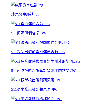
成果分享座談.jpg
511與師傅們合影.JPG
511跟訪出發前與師傅們合影.JPG
511連吃飯時都認真討論剛才的訪問.JPG
511從學校出發到蘋果囉.JPG