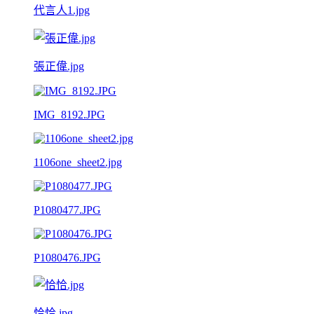
代言人1.jpg
張正偉.jpg
IMG_8192.JPG
1106one_sheet2.jpg
P1080477.JPG
P1080476.JPG
恰恰.jpg