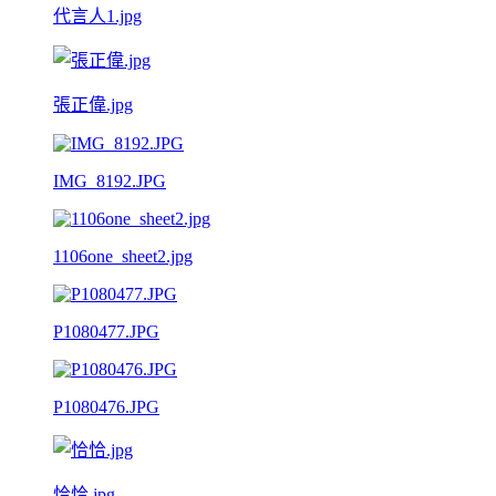
代言人1.jpg
張正偉.jpg
IMG_8192.JPG
1106one_sheet2.jpg
P1080477.JPG
P1080476.JPG
恰恰.jpg