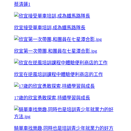
蔡清蓮1
欣宜接受單車培訓,成為鐵馬路隊長
欣宜第一次帶團,和團員在七星潭合影.jpg
欣宜在逆風培訓課程中體驗便利商店的工作
17歲的欣宜勇敢探索,持續學習與成長
騎單車找樂趣,同時也是培訓青少年就業力的好方