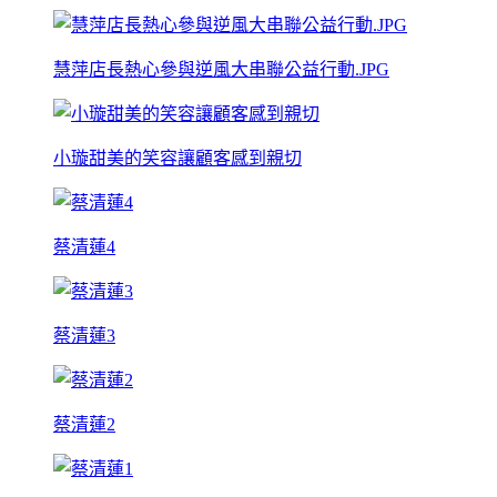
慧萍店長熱心參與逆風大串聯公益行動.JPG
小璇甜美的笑容讓顧客感到親切
蔡清蓮4
蔡清蓮3
蔡清蓮2