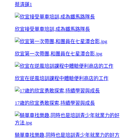
蔡清蓮1
欣宜接受單車培訓,成為鐵馬路隊長
欣宜第一次帶團,和團員在七星潭合影.jpg
欣宜在逆風培訓課程中體驗便利商店的工作
17歲的欣宜勇敢探索,持續學習與成長
騎單車找樂趣,同時也是培訓青少年就業力的好方