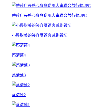
慧萍店長熱心參與逆風大串聯公益行動.JPG
小璇甜美的笑容讓顧客感到親切
蔡清蓮4
蔡清蓮3
蔡清蓮2