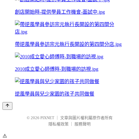
創店開始時-提供學員工作機會-面試中.jpg
帶逆風學員參訪宗元執行長開設的第四間分店.jpg
2010成立愛心師傅時-到職場的訪視.jpg
逆風學員與兒少家園的孩子共同做餐
© 2026
PIXNET
｜
文章與圖片權利屬原作者所有
隱私權政策
｜
服務聲明
⚠️