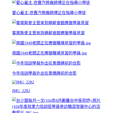
愛心雇主-世豐汽修廠師傅正在指導小學徒
客萊斯麥主管來到摘薪會館應徵學員見習
南國1949老闆正在應徵職場見習的學員.jpg
今年培訓學員外出在黑僑牌前的合影
IMG_2282