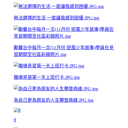
無法選擇的生活,一度讓我感到困擾.JPG.jpg
勵馨台中每月一文(11月份 逆風少年故事)學員在見
習期間至社區彩繪照片.jpg
職場見習第一天上班打卡.JPG.jpg
為自己更為朋友的人生攀登高峰.JPG.jpg
8