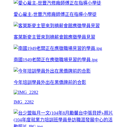
愛心雇主-世豐汽修廠師傅正在指導小學徒
客萊斯麥主管來到摘薪會館應徵學員見習
南國1949老闆正在應徵職場見習的學員.jpg
今年培訓學員外出在黑僑牌前的合影
IMG_2282