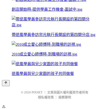
創店開始時-提供學員工作機會-面試中.jpg
帶逆風學員參訪宗元執行長開設的第四間分店.jpg
2010成立愛心師傅時-到職場的訪視.jpg
逆風學員與兒少家園的孩子共同做餐
© 2026
PIXNET
｜
文章與圖片權利屬原作者所有
隱私權政策
｜
服務聲明
⚠️