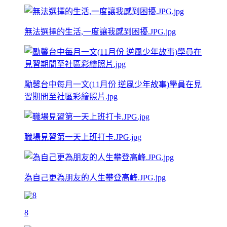
無法選擇的生活,一度讓我感到困擾.JPG.jpg
勵馨台中每月一文(11月份 逆風少年故事)學員在見
習期間至社區彩繪照片.jpg
職場見習第一天上班打卡.JPG.jpg
為自己更為朋友的人生攀登高峰.JPG.jpg
8